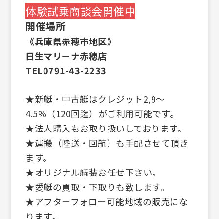
体験試乗商談会開催中
開催場所
《兵庫県赤穂市地区》
日生マリーナ赤穂店
TEL0791-43-2233
★新艇・中古艇はクレジット2,9～
4.5%（120回迄）がご利用可能です。
★法人購入もお取り扱いしております。
★運搬（陸送・回航）も手配させて頂き
ます。
★オリジナル艤装お任せ下さい。
★愛艇の買取・下取りも致します。
★アフターフォロー可能地域の販売にな
ります。