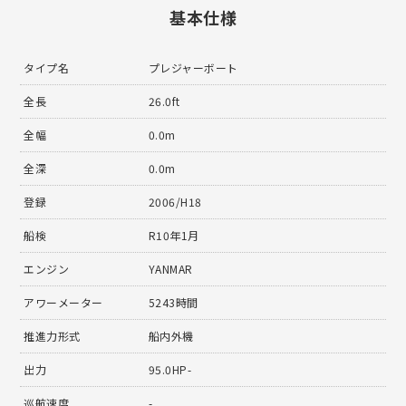
基本仕様
タイプ名
プレジャーボート
全長
26.0ft
全幅
0.0m
全深
0.0m
登録
2006/H18
船検
R10年1月
エンジン
YANMAR
アワーメーター
5243時間
推進力形式
船内外機
出力
95.0HP-
巡航速度
-