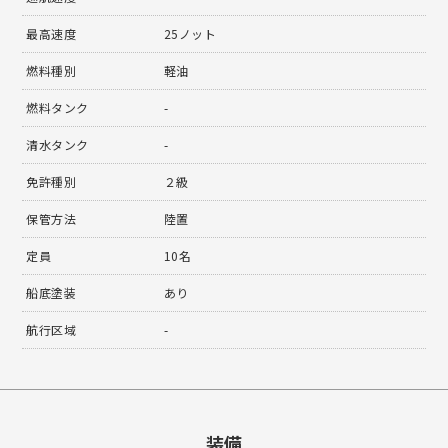
最高速度
25ノット
燃料種別
軽油
燃料タンク
-
清水タンク
-
免許種別
２級
保管方法
陸置
定員
10名
船底塗装
あり
航行区域
-
装備