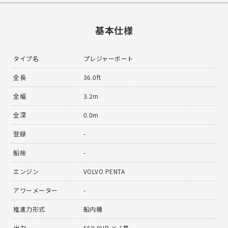
基本仕様
タイプ名
プレジャーボート
全長
36.0ft
全幅
3.2m
全深
0.0m
登録
-
船検
-
エンジン
VOLVO PENTA
アワーメーター
-
推進力形式
船内機
出力
550.0HP × 1基