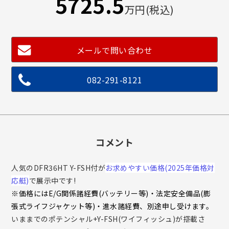
5725.5
万円(税込)
メールで問い合わせ
082-291-8121
コメント
人気のDFR36HT Y-FSH付が
お求めやすい価格(2025年価格対
応艇)
で展示中です!
※価格にはE/G関係諸経費(バッテリー等)・法定安全備品(膨
張式ライフジャケット等)・進水諸経費、別途申し受けます。
いままでのポテンシャル+Y-FSH(ワイフィッシュ)が搭載さ