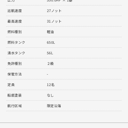
巡航速度
27ノット
最高速度
31ノット
燃料種別
軽油
燃料タンク
650L
清水タンク
56L
免許種別
２級
保管方法
-
定員
12名
船底塗装
なし
航行区域
限定沿海