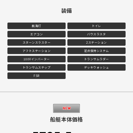
装備
航海灯
トイレ
エアコン
バウスラスタ
スターンスラスター
2ステーション
アフトステーション
定点保持システム
100Vインバーター
トランサムラダー
トランサムステップ
デッキウォッシュ
FSR
船艇本体価格