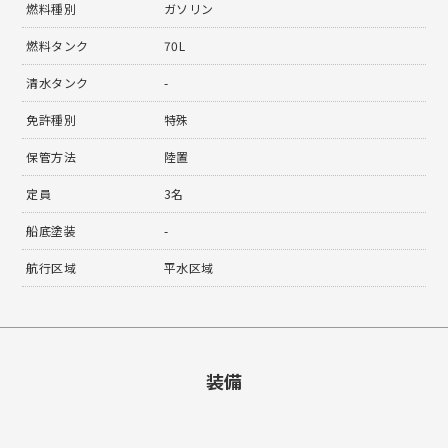
燃料種別
ガソリン
燃料タンク
70L
清水タンク
-
免許種別
特殊
保管方法
陸置
定員
3名
船底塗装
-
航行区域
平水区域
装備