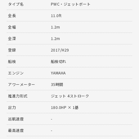
タイプ名
PWC・ジェットボート
全長
11.0ft
全幅
1.2m
全深
1.2m
登録
2017/H29
船検
船検切れ
エンジン
YAMAHA
アワーメーター
35時間
推進力形式
ジェット 4ストローク
出力
180.0HP × 1基
巡航速度
-
最高速度
-