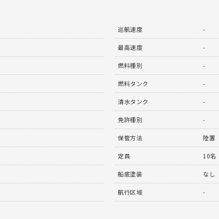
巡航速度
-
最高速度
-
燃料種別
-
燃料タンク
-
清水タンク
-
免許種別
-
保管方法
陸置
定員
10名
船底塗装
なし
航行区域
-