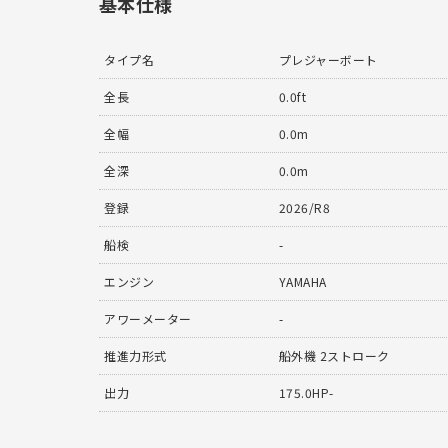
基本仕様
タイプ名
プレジャーボート
全長
0.0ft
全幅
0.0m
全深
0.0m
登録
2026/R8
船検
-
エンジン
YAMAHA
アワーメーター
-
推進力形式
船外機 2ストローク
出力
175.0HP-