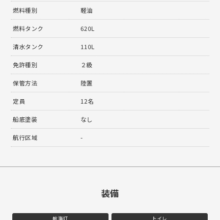
燃料種別
軽油
燃料タンク
620L
清水タンク
110L
免許種別
２級
保管方法
陸置
定員
12名
船底塗装
なし
航行区域
-
装備
航海灯
トイレ