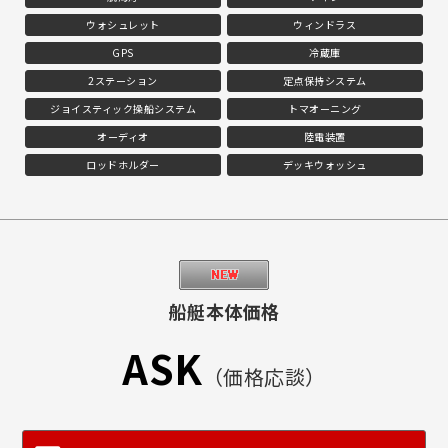
ウォシュレット
ウィンドラス
GPS
冷蔵庫
2ステーション
定点保持システム
ジョイスティック操船システム
トマオーニング
オーディオ
陸電装置
ロッドホルダー
デッキウォッシュ
船艇本体価格
ASK
（価格応談）