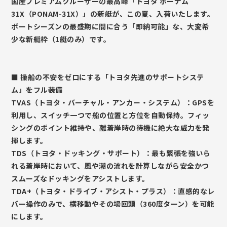
国産プレミアムクルーザーの最高峰「トヨタ ポーナム
31X（PONAM-31X）」の新艇が、この夏、入荷いたします。
ボートシーズンの最盛期に間に合う「即納可能」な、大変希
少な新艇枠（1艇のみ）です。
■ 操船の不安をゼロにする「トヨタ先進のサポートシステ
ム」をフル装備
TVAS（トヨタ・バーチャル・アンカー・システム）：GPSを
利用し、スイッチ一つで船の位置と方位を自動保持。フィッ
シングのポイント維持や、離着岸時の待機に絶大な威力を発
揮します。
TDS（トヨタ・ドッキング・サポート）：最も緊張を強いら
れる着岸時において、風や潮の流れを計算しながら安全かつ
スムーズなドッキングをアシストします。
TDA+（トヨタ・ドライブ・アシスト・プラス）：直感的なレ
バー操作のみで、横移動やその場回頭（360度ターン）を可能
にします。