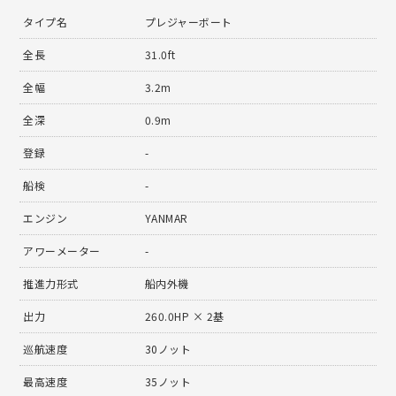
タイプ名
プレジャーボート
全長
31.0ft
全幅
3.2m
全深
0.9m
登録
-
船検
-
エンジン
YANMAR
アワーメーター
-
推進力形式
船内外機
出力
260.0HP × 2基
巡航速度
30ノット
最高速度
35ノット