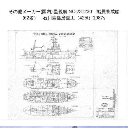
その他メーカー(国内) 監視艇 NO,231230 船員養成船
(62名） 石川島播磨重工（425t）1987y