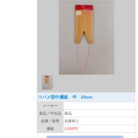
ツバメ型中層板 中 24cm
メーカー
新品／中古品
新品
在庫／取寄
在庫有り
価格
2,900円