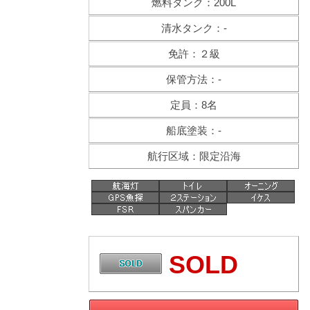
燃料タンク：200L
清水タンク：-
免許：２級
保管方法：-
定員：8名
船底塗装：-
航行区域：限定沿海
SOLD