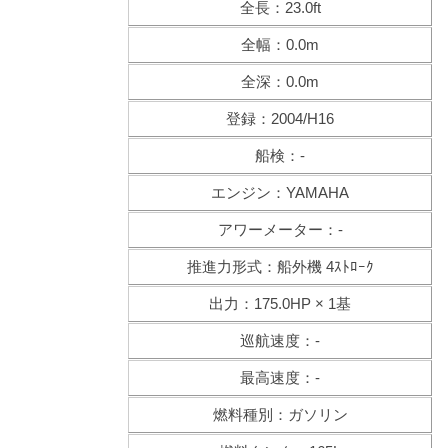
全長：23.0ft
全幅：0.0m
全深：0.0m
登録：2004/H16
船検：-
エンジン：YAMAHA
アワーメーター：-
推進力形式：船外機 4ｽﾄﾛｰｸ
出力：175.0HP × 1基
巡航速度：-
最高速度：-
燃料種別：ガソリン