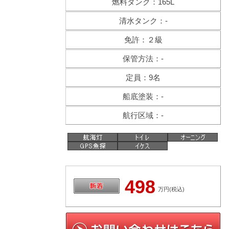
燃料タンク：165L
清水タンク：-
免許：２級
保管方法：-
定員：9名
船底塗装：-
航行区域：-
498
万円(税込)