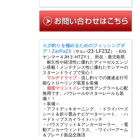
☆彡釣りを極めるためのフィッシングギ
ア！
ZarPa23
23･LF23Z
（
サルパ
）－E/G
ヤンマー４JH３-HTZY１、所在：鹿児島県
耐久性や経済性に優れたディーゼルエンジ
ン搭載！メンテナンス性に優れたヤンマーの
スターンドライブで安心！
マルチドライブ
：流し釣りでの微速走行可
能なトローリング装置を装備
個室マリントイレ
で女性アングラーも心配
無用です。バウレールやスターレールも装
備！！
＜装備＞
・アフトデッキオーニング、・ドライバーズ
シート＆折り畳みナビゲーターシート、・ハ
ードトップスカイライトハッチ
・バウスプリット＆アンカーローラー、・電
動アンカーウィンドラス、・ワイパーアーム
＆ブレード新品交換済