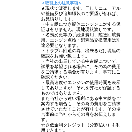
＜取引上の注意事項＞
★現状で販売します。但しリニューアル
や整備及び追加艤装のご要望が有れば、
お見積りします。
・中古艇につき艇体エンジンに対する保
証は有りません。現地現状渡しです。
・名義変更等の手続き費用、陸送回航費
用、エンジン点検・消耗品交換費用は別
途必要となります。
・トラブル回避の為、出来るだけ現艇の
確認をお願い致します。
・当社の出展している中古艇について、
試乗を希望される場合に、その為の費用
をご請求する場合が有ります。事前にご
確認ください。
・最高速度やエンジンの使用時間を表示
してありますが、それを弊社が保証する
ものではありません。
また当社から遠い場所にある中古艇をご
案内する場合も、その為の費用をご請求
させていただくことが有ります。その場
合事前に当社からその旨をお伝えしま
す。
☆彡低金利クレジット（分割払い）も利
用できます。