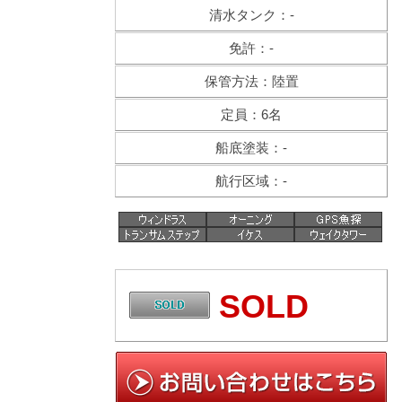
清水タンク：-
免許：-
保管方法：陸置
定員：6名
船底塗装：-
航行区域：-
SOLD