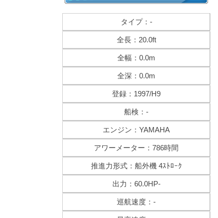
タイプ：-
全長：20.0ft
全幅：0.0m
全深：0.0m
登録：1997/H9
船検：-
エンジン：YAMAHA
アワーメーター：786時間
推進力形式：船外機 4ｽﾄﾛｰｸ
出力：60.0HP-
巡航速度：-