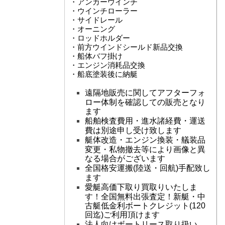
・アンカーウインチ
・ウインチローラー
・サイドレール
・オーニング
・ロッドホルダー
・前方ウインドシールド新品交換
・船体バフ掛け
・エンジン消耗品交換
・船底塗装後に納艇
遠隔地販売に関してアフターフォ
ロー体制を確認しての販売となり
ます
船舶検査費用・進水諸経費・運送
費は別途申し受け致します
艇体改造・エンジン換装・艤装品
変更・私物撤去等により画像と異
なる場合がございます
全国格安運搬(陸送・回航)手配致し
ます
愛艇高価下取り買取りいたしま
す！全国無料出張査定！新艇・中
古艇低金利ボートクレジット(120
回迄)ご利用頂けます
法人向けボートリース取り扱い