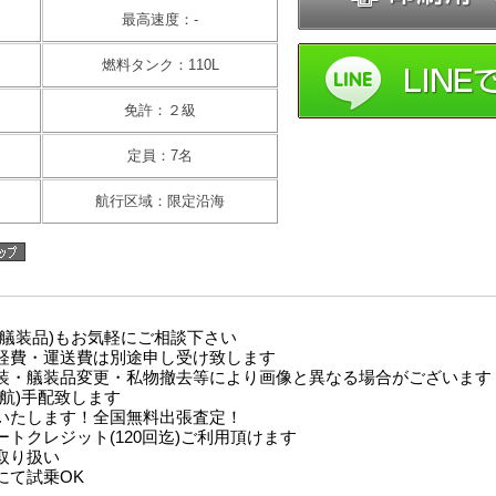
最高速度：-
燃料タンク：110L
免許：２級
定員：7名
航行区域：限定沿海
(艤装品)もお気軽にご相談下さい
経費・運送費は別途申し受け致します
装・艤装品変更・私物撤去等により画像と異なる場合がございます
航)手配致します
いたします！全国無料出張査定！
トクレジット(120回迄)ご利用頂けます
取り扱い
にて試乗OK