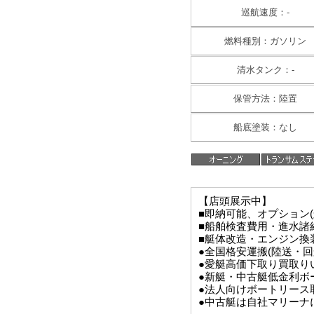
巡航速度：-
燃料種別：ガソリン
清水タンク：-
保管方法：陸置
船底塗装：なし
【店頭展示中】
■即納可能、オプション
■船舶検査費用・進水諸
■艇体改造・エンジン換
●全国格安運搬(陸送・回
●愛艇高価下取り買取り
●新艇・中古艇低金利ボー
●法人向けボートリース
●中古艇は自社マリーナ