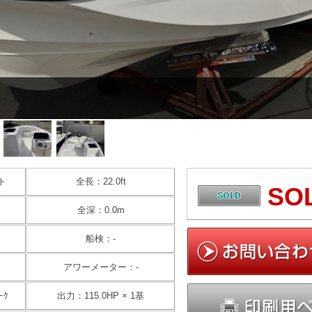
ト
全長：22.0ft
SO
全深：0.0m
船検：-
アワーメーター：-
ｰｸ
出力：115.0HP × 1基