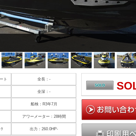
ート
全長：-
SO
全深：-
船検：R3年7月
アワーメーター：28時間
ｰｸ
出力：260.0HP-