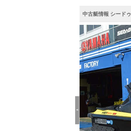
中古艇情報 シードゥ R
<