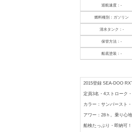
巡航速度：-
燃料種別：ガソリン
清水タンク：-
保管方法：-
船底塗装：-
2015登録 SEA-DOO RX
定員3名・4ストローク・1
カラー：サンバースト・
アワー：28ｈ。乗り心
船検たっぷり・即納可！