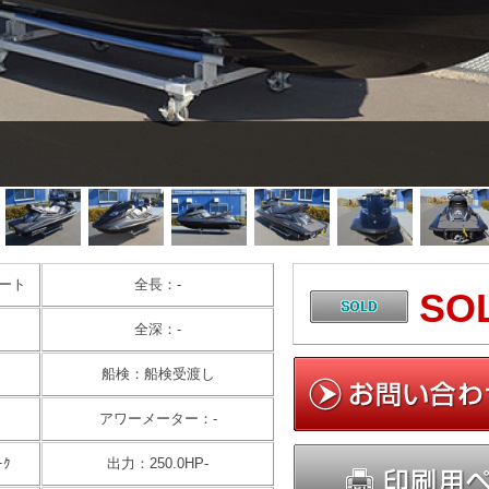
ート
全長：-
SO
全深：-
船検：船検受渡し
アワーメーター：-
ｰｸ
出力：250.0HP-