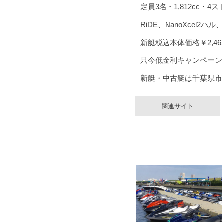
定員3名・1,812cc・
RiDE、NanoXcel
新艇税込本体価格￥2,462
只今低金利キャンペーン実
新艇・中古艇は千葉県市
関連サイト