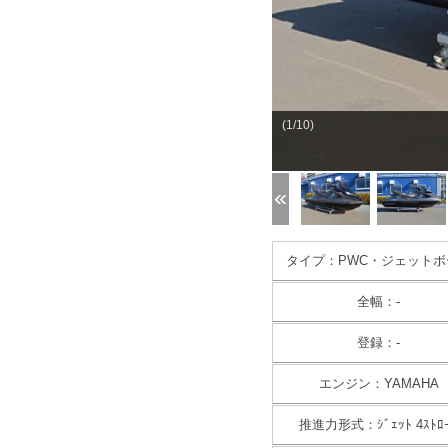
(1/10)
タイプ：PWC・ジェットボ
全幅：-
登録：-
エンジン：YAMAHA
推進力形式：ｼﾞｪｯﾄ 4ｽﾄﾛ