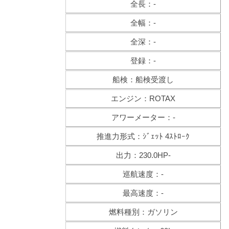
全長：-
全幅：-
全深：-
登録：-
船検：船検受渡し
エンジン：ROTAX
アワーメーター：-
推進力形式：ｼﾞｪｯﾄ 4ｽﾄﾛｰｸ
出力：230.0HP-
巡航速度：-
最高速度：-
燃料種別：ガソリン