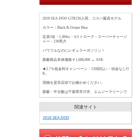
2018 SEA-DOO GTR230
入荷。コスパ最高モデル
カラー：
Black & Octane Blue
定員3名・1,494cc・4ストローク・スーパーチャージ
ャー・230馬力
パワフルなのにレギュラーガソリン！
新艇税込本体価格￥1,688,000 →
ASK
★2.7％低金利キャンペーン・120回払い・頭金なしO
K。
現物を是非店頭でお確かめください。
新艇・中古艇は千葉県市川市、エムジーマリーンで
関連サイト
2018 SEA-DOO