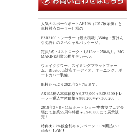
人気のスポーツボートAR195（2017展示艇）と
車検対応ローラー仕様の
EZR3100トレーラー（最大積載1,350kg・要けん
引免許）のスペシャルパッケージ。
定員8名・4ストローク・1,812cc・250馬力。MG
MARINE創業55周年デカール。
ウェイクタワー、スイミングプラットフォー
ム、Bluetooth対応
オーディオ、オーニング、ボ
ートカバー装備。
船検たっぷり2021年5月7日まで。
AR195
税込本体価格￥6,372,000＋EZR3100トレ
ーラー税込本体価格￥988,200=￥7,360,200 →
2018
年3月8～11日ボートショー/中古艇フェア会
場にて創業55周年特価￥5,940,000にて展示販
売！
特典★2.7%低金利キャンペーン・120回払い・
頭金なしOK！