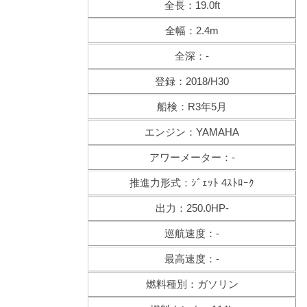
全長：19.0ft
全幅：2.4m
全深：-
登録：2018/H30
船検：R3年5月
エンジン：YAMAHA
アワーメーター：-
推進力形式：ｼﾞｪｯﾄ 4ｽﾄﾛｰｸ
出力：250.0HP-
巡航速度：-
最高速度：-
燃料種別：ガソリン