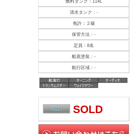
燃料タンク：114L
清水タンク：-
免許：２級
保管方法：-
定員：8名
船底塗装：-
航行区域：-
SOLD