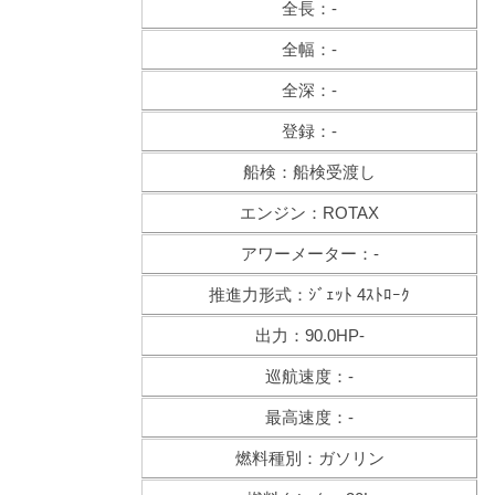
全長：-
全幅：-
全深：-
登録：-
船検：船検受渡し
エンジン：ROTAX
アワーメーター：-
推進力形式：ｼﾞｪｯﾄ 4ｽﾄﾛｰｸ
出力：90.0HP-
巡航速度：-
最高速度：-
燃料種別：ガソリン