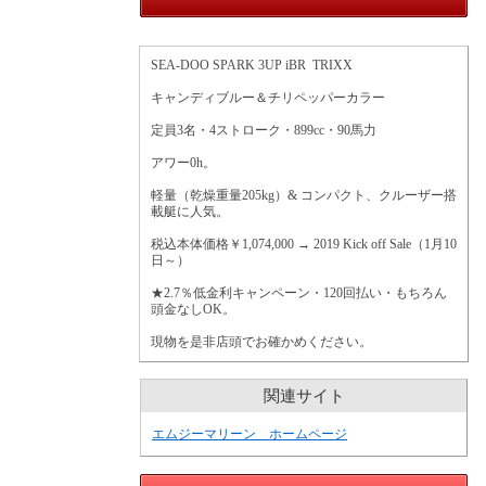
SEA-DOO SPARK 3UP iBR TRIXX
キャンディブルー＆チリペッパーカラー
定員3名・4ストローク・899cc・90馬力
アワー0h。
軽量（乾燥重量205kg）& コンパクト、クルーザー搭
載艇に人気。
税込本体価格￥1,074,000 → 2019 Kick off Sale（1月10
日～）
★2.7％低金利キャンペーン・120回払い・もちろん
頭金なしOK。
現物を是非店頭でお確かめください。
関連サイト
エムジーマリーン ホームページ