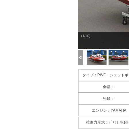
(1/10)
タイプ：PWC・ジェットボ
全幅：-
登録：-
エンジン：YAMAHA
推進力形式：ｼﾞｪｯﾄ 4ｽﾄﾛ