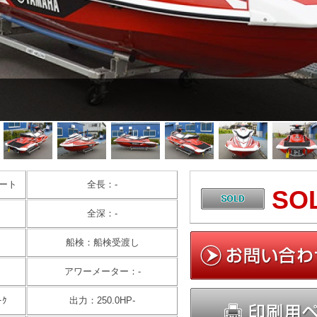
ート
全長：-
SO
全深：-
船検：船検受渡し
アワーメーター：-
ｰｸ
出力：250.0HP-