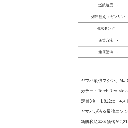
巡航速度：-
燃料種別：ガソリン
清水タンク：-
保管方法：-
船底塗装：-
ヤマハ最強マシン、MJ-G
カラー：Torch Red Metall
定員3名・1,812cc・
ヤマハが誇る最強エンジ
新艇税込本体価格￥2,214