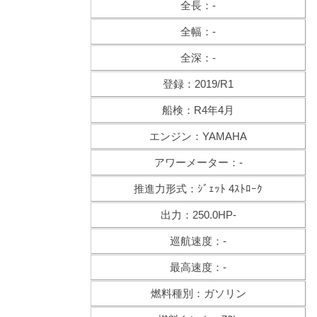
全長：-
全幅：-
全深：-
登録：2019/R1
船検：R4年4月
エンジン：YAMAHA
アワーメーター：-
推進力形式：ｼﾞｪｯﾄ 4ｽﾄﾛｰｸ
出力：250.0HP-
巡航速度：-
最高速度：-
燃料種別：ガソリン