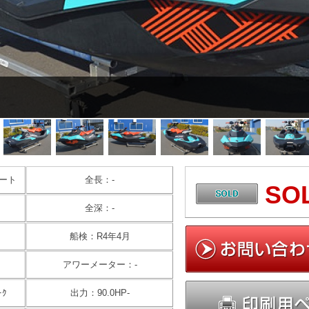
ート
全長：-
SO
全深：-
船検：R4年4月
アワーメーター：-
ｰｸ
出力：90.0HP-