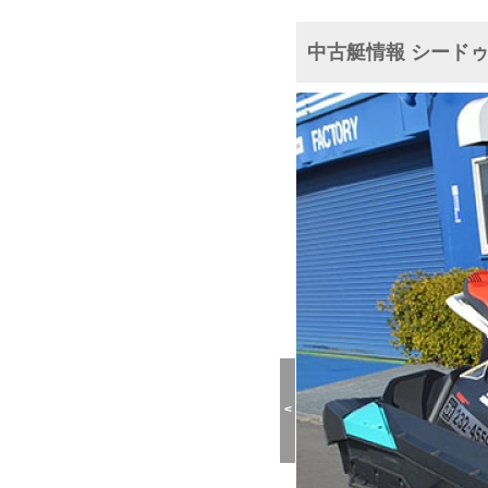
中古艇情報 シードゥ SP
<