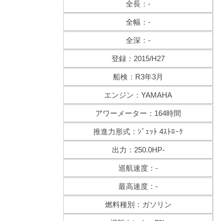
全長：-
全幅：-
全深：-
登録：2015/H27
船検：R3年3月
エンジン：YAMAHA
アワーメーター：164時間
推進力形式：ｼﾞｪｯﾄ 4ｽﾄﾛｰｸ
出力：250.0HP-
巡航速度：-
最高速度：-
燃料種別：ガソリン