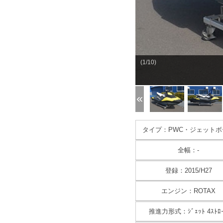
(1/10)
タイプ：PWC・ジェットボ
全幅：-
登録：2015/H27
エンジン：ROTAX
推進力形式：ｼﾞｪｯﾄ 4ｽﾄﾛ