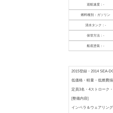
巡航速度：-
燃料種別：ガソリン
清水タンク：-
保管方法：-
船底塗装：-
2015登録・2014 SEA-D
低価格・軽量・低燃費揃
定員3名・4ストローク・8
[整備内容]
インペラ＆ウェアリング