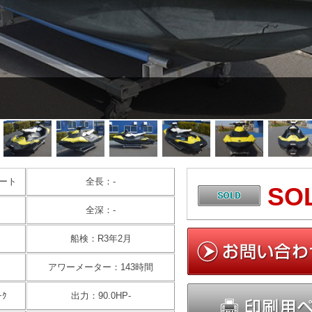
ート
全長：-
SO
全深：-
船検：R3年2月
アワーメーター：143時間
ｰｸ
出力：90.0HP-