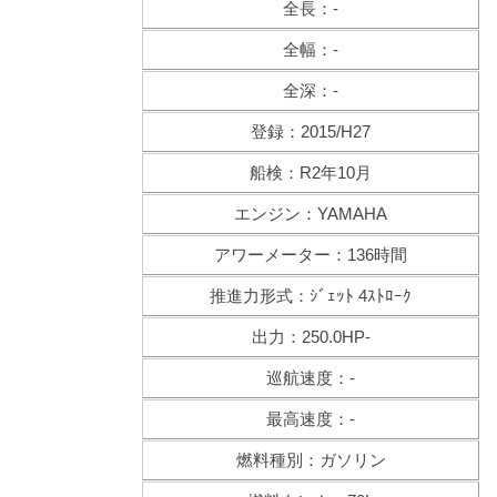
全長：-
全幅：-
全深：-
登録：2015/H27
船検：R2年10月
エンジン：YAMAHA
アワーメーター：136時間
推進力形式：ｼﾞｪｯﾄ 4ｽﾄﾛｰｸ
出力：250.0HP-
巡航速度：-
最高速度：-
燃料種別：ガソリン