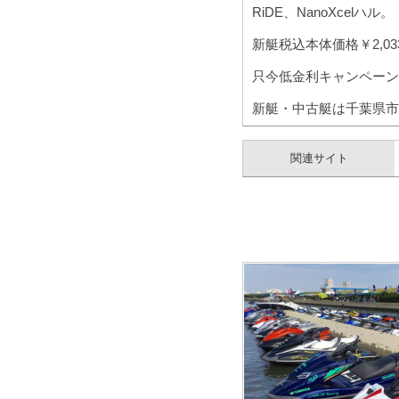
RiDE、NanoXcelハル。
新艇税込本体価格￥2,033
只今低金利キャンペーン実
新艇・中古艇は千葉県市
関連サイト