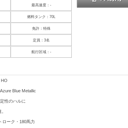
最高速度：-
燃料タンク：70L
免許：特殊
定員：3名
航行区域：-
 HO
ure Blue Metallic
定性のハルに
速。
ストローク・180馬力