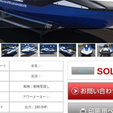
ート
全長：-
SO
全深：-
船検：船検受渡し
アワーメーター：-
ｰｸ
出力：180.0HP-