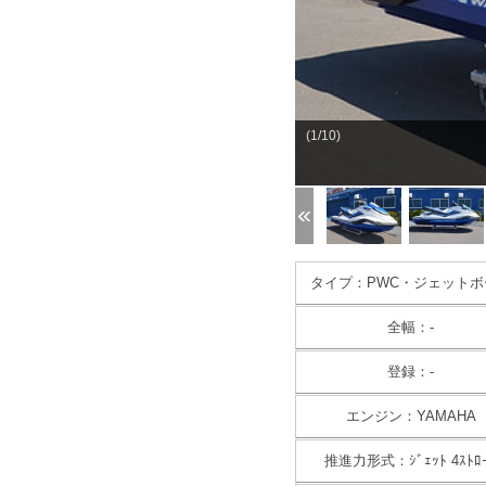
(1/10)
タイプ：PWC・ジェットボ
全幅：-
登録：-
エンジン：YAMAHA
推進力形式：ｼﾞｪｯﾄ 4ｽﾄﾛ