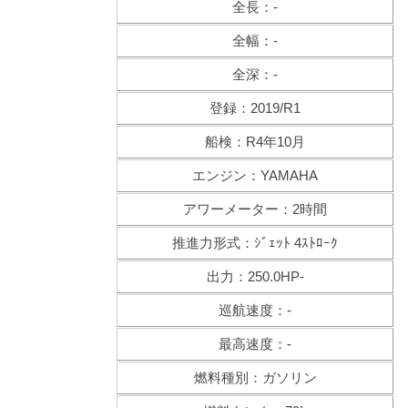
全長：-
全幅：-
全深：-
登録：2019/R1
船検：R4年10月
エンジン：YAMAHA
アワーメーター：2時間
推進力形式：ｼﾞｪｯﾄ 4ｽﾄﾛｰｸ
出力：250.0HP-
巡航速度：-
最高速度：-
燃料種別：ガソリン