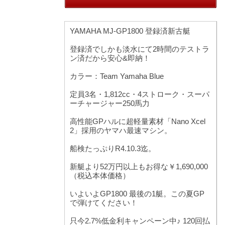
YAMAHA MJ-GP1800 登録済新古艇
登録済でしかも淡水にて2時間のテストラ
ン済だから安心&即納！
カラー：Team Yamaha Blue
定員3名・1,812cc・4ストローク・スーパ
ーチャージャー250馬力
高性能GPハルに超軽量素材「Nano Xcel
2」採用のヤマハ最速マシン。
船検たっぷりR4.10.3迄。
新艇より52万円以上もお得な￥1,690,000
（税込本体価格）
いよいよGP1800 最後の1艇。この夏GP
で弾けてください！
只今2.7%低金利キャンペーン中♪ 120回払