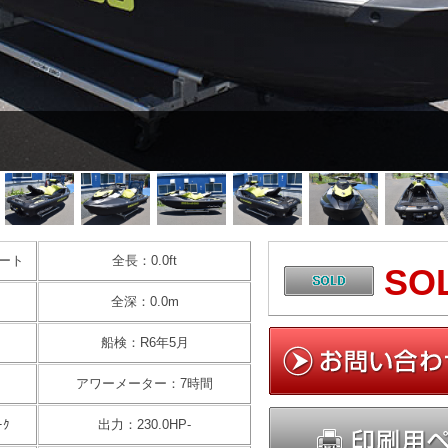
ート
全長：0.0ft
SO
全深：0.0m
船検：R6年5月
アワーメーター：7時間
ｰｸ
出力：230.0HP-