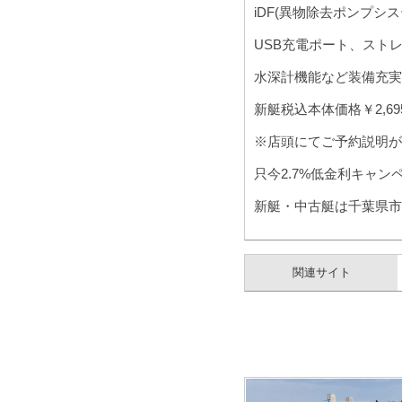
iDF(異物除去ポンプシステ
USB充電ポート、スト
水深計機能など装備充実
新艇税込本体価格￥2,695,
※店頭にてご予約説明が
只今2.7%低金利キャンペ
新艇・中古艇は千葉県市
関連サイト