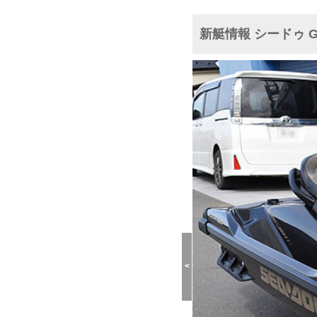
新艇情報 シードゥ GT
<