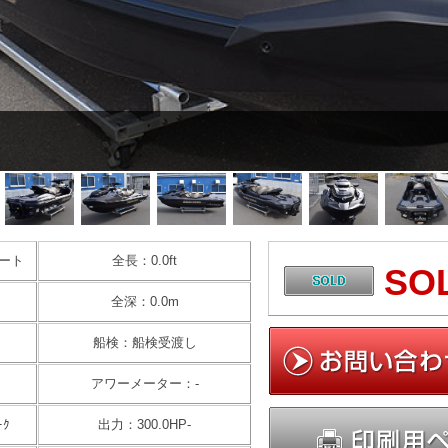
ート
全長：0.0ft
SO
全深：0.0m
船検：船検受渡し
アワーメーター：-
ｰｸ
出力：300.0HP-