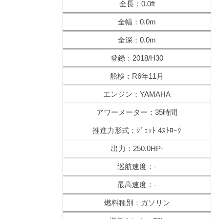
全長：0.0ft
全幅：0.0m
全深：0.0m
登録：2018/H30
船検：R6年11月
エンジン：YAMAHA
アワーメーター：35時間
推進力形式：ｼﾞｪｯﾄ 4ｽﾄﾛｰｸ
出力：250.0HP-
巡航速度：-
最高速度：-
燃料種別：ガソリン