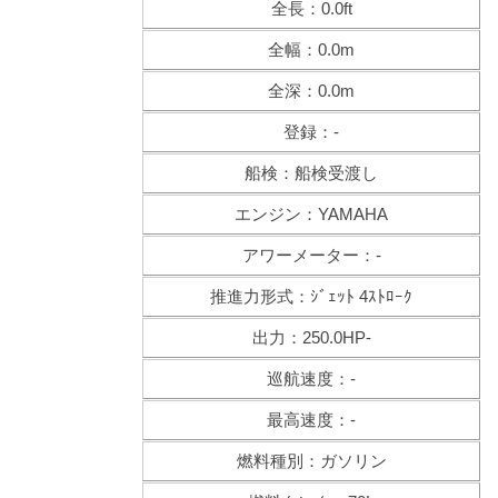
全長：0.0ft
全幅：0.0m
全深：0.0m
登録：-
船検：船検受渡し
エンジン：YAMAHA
アワーメーター：-
推進力形式：ｼﾞｪｯﾄ 4ｽﾄﾛｰｸ
出力：250.0HP-
巡航速度：-
最高速度：-
燃料種別：ガソリン