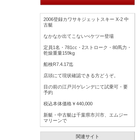
2006登録カワサキジェットスキー X-2 中
古艇
なかなか出てこないぺケツー登場
定員1名・781cc・2ストローク・80馬力・
乾燥重量159kg
船検R7.4.17迄
店頭にて現状確認できる方どうぞ。
目の前の江戸川ゲレンデにて試乗可・要
予約
税込本体価格￥440,000
新艇・中古艇は千葉県市川市、エムジー
マリーンで
関連サイト