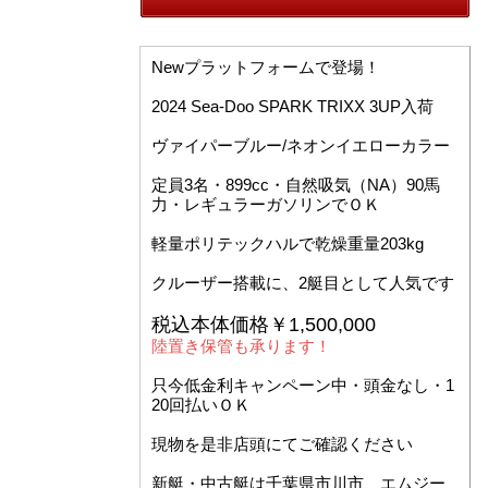
Newプラットフォームで登場！
2024 Sea-Doo SPARK TRIXX 3UP入荷
ヴァイパーブルー/ネオンイエローカラー
定員3名・899cc・自然吸気（NA）90馬
力・レギュラーガソリンでＯＫ
軽量ポリテックハルで乾燥重量203kg
クルーザー搭載に、2艇目として人気です
税込本体価格￥1,500,000
陸置き保管も承ります！
只今低金利キャンペーン中・頭金なし・1
20回払いＯＫ
現物を是非店頭にてご確認ください
新艇・中古艇は千葉県市川市、エムジー