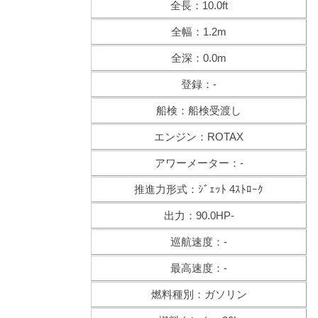
全長：10.0ft
全幅：1.2m
全深：0.0m
登録：-
船検：船検受渡し
エンジン：ROTAX
アワーメーター：-
推進力形式：ｼﾞｪｯﾄ 4ｽﾄﾛｰｸ
出力：90.0HP-
巡航速度：-
最高速度：-
燃料種別：ガソリン