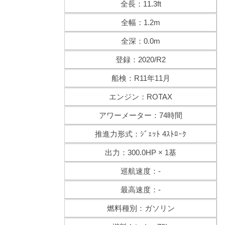
全長：11.3ft
全幅：1.2m
全深：0.0m
登録：2020/R2
船検：R11年11月
エンジン：ROTAX
アワーメーター：74時間
推進力形式：ｼﾞｪｯﾄ 4ｽﾄﾛｰｸ
出力：300.0HP × 1基
巡航速度：-
最高速度：-
燃料種別：ガソリン