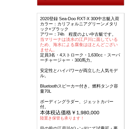
2020登録 Sea-Doo RXT-X 300中古艇入荷
カラー：カリフォルニアグリーンメタリ
ック+ブラック
アワー：74h 程度のよい中古艇です。
当マリーナは淡水の江戸川に面している
ため、海水による腐食はほとんどござい
ません。
定員3名・4ストローク・1,630cc・スーパ
ーチャージャー・300馬力。
安定性とハイパワーが両立した人気モデ
ル。
Bluetoothスピーカー付き。燃料タンク容
量70L
ボーディングラダー、ジェットカバー
付。
本体税込価格￥1,980,000
陸置き保管も承ります！
目の前の江戸川ゲレンデにて試乗可・要