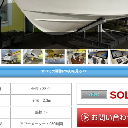
すべての画像(29枚)を見る >>
ト
全長：38.0ft
SO
全深：2.3m
船検：-
A
アワーメーター：980時間