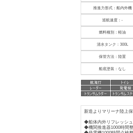
推進力形式：船内外機
巡航速度：-
燃料種別：軽油
清水タンク：300L
保管方法：陸置
船底塗装：なし
新造よりマリーナ陸上保
◆船体内外リフレッシュ
◆機関推進器1000時間
◆発電機1000時間点検