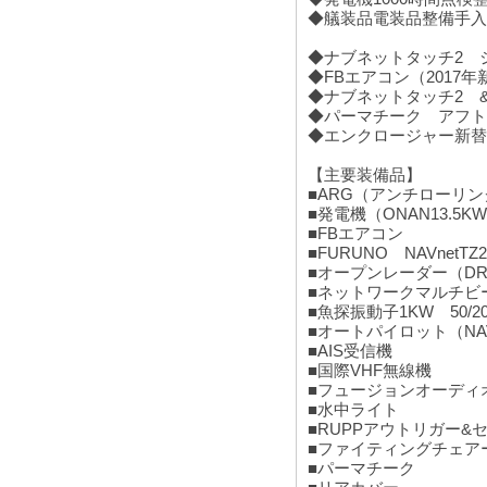
◆艤装品電装品整備手入
◆ナブネットタッチ2 シ
◆FBエアコン（2017年
◆ナブネットタッチ2 &
◆パーマチーク アフト
◆エンクロージャー新替（
【主要装備品】
■ARG（アンチローリ
■発電機（ONAN13.5KW
■FBエアコン
■FURUNO NAVnetTZ2
■オープンレーダー（DRS
■ネットワークマルチビー
■魚探振動子1KW 50/20
■オートパイロット（NAVPil
■AIS受信機
■国際VHF無線機
■フュージョンオーディ
■水中ライト
■RUPPアウトリガー&
■ファイティングチェア
■パーマチーク