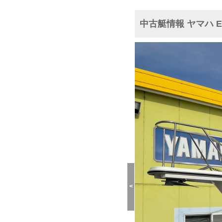
中古艇情報 ヤマハ E
<