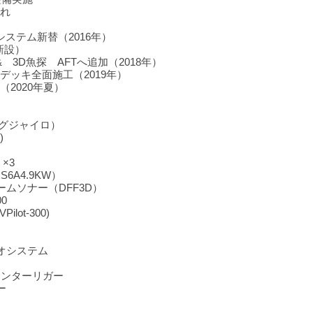
れ
ステム新替（2016年）
新設）
 3D魚探 AFTへ追加（2018年）
デッキ全面施工（2019年）
2020年夏）
ングジャイロ）
)
 ×3
6A4.9KW）
ムソナー（DFF3D）
0
ot-300)
オシステム
センターリガー
ー