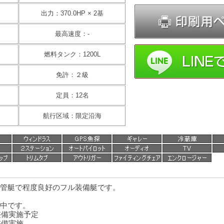
出力：370.0HP × 2基
最高速度：-
燃料タンク：1200L
免許：２級
定員：12名
航行区域：限定沿海
管艇で程度良好のフル装備艇です。
中です。
整備実施予定
整備実施