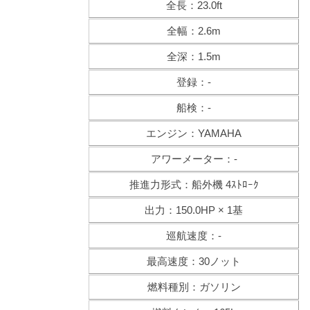
全長：23.0ft
全幅：2.6m
全深：1.5m
登録：-
船検：-
エンジン：YAMAHA
アワーメーター：-
推進力形式：船外機 4ｽﾄﾛｰｸ
出力：150.0HP × 1基
巡航速度：-
最高速度：30ノット
燃料種別：ガソリン