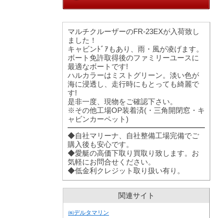
マルチクルーザーのFR-23EXが入荷致し
ました！
キャビンﾄﾞｱもあり、雨・風が凌げます。
ボート免許取得後のファミリーユースに
最適なボートです!
ハルカラーはミストグリーン。淡い色が
海に浸透し、走行時にもとっても綺麗で
す!
是非一度、現物をご確認下さい。
※その他工場OP装着済(・三角開閉窓・キ
ャビンカーペット)
◆自社マリーナ、自社整備工場完備でご
購入後も安心です。
◆愛艇の高価下取り買取り致します。お
気軽にお問合せください。
◆低金利クレジット取り扱い有り。
関連サイト
㈱デルタマリン