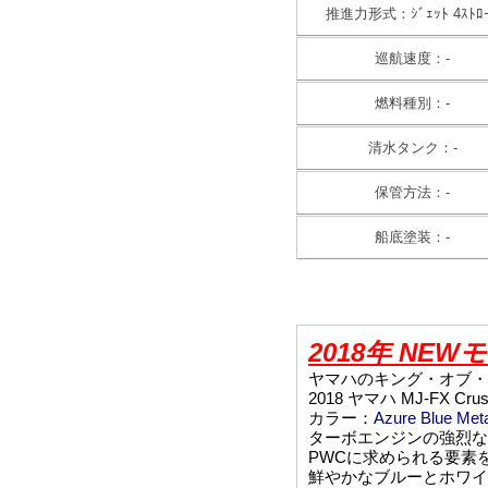
推進力形式：ｼﾞｪｯﾄ 4ｽﾄﾛ
巡航速度：-
燃料種別：-
清水タンク：-
保管方法：-
船底塗装：-
2018年 N
ヤマハのキング・オブ・クルー
2018 ヤマハ MJ-FX Cr
カラー：
Azure Blue Meta
ターボエンジンの強烈な
PWCに求められる要素
鮮やかなブルーとホワイ