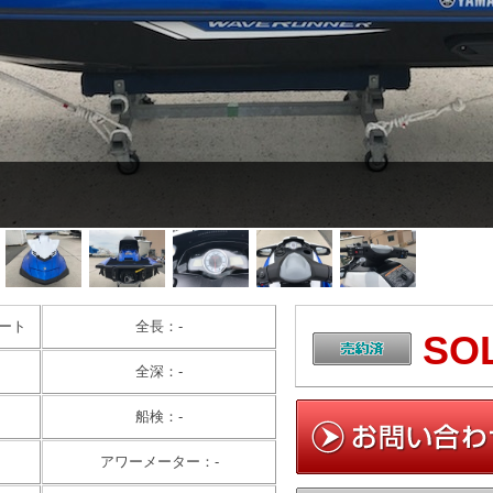
ート
全長：-
SO
全深：-
船検：-
アワーメーター：-