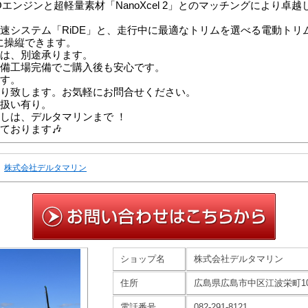
HOエンジンと超軽量素材「NanoXcel 2」とのマッチングにより卓
速システム「RiDE」と、走行中に最適なトリムを選べる電動トリ
に操縦できます。
は、別途承ります。
備工場完備でご購入後も安心です。
す。
り致します。お気軽にお問合せください。
扱い有り。
しは、デルタマリンまで ！
ております🎶
株式会社デルタマリン
ショップ名
株式会社デルタマリン
住所
広島県広島市中区江波栄町10-
電話番号
082-291-8121