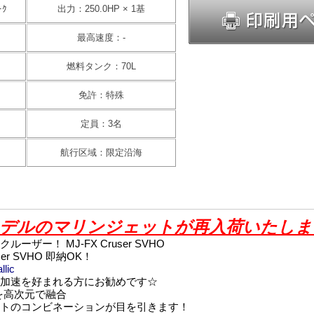
ｰｸ
出力：250.0HP × 1基
最高速度：-
燃料タンク：70L
免許：特殊
定員：3名
航行区域：限定沿海
EWモデルのマリンジェットが再入荷いたし
ザー！ MJ-FX Cruser SVHO
user SVHO 即納OK！
llic
加速を好まれる方にお勧めです☆
を高次元で融合
トのコンビネーションが目を引きます！