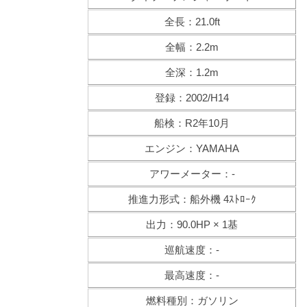
全長：21.0ft
全幅：2.2m
全深：1.2m
登録：2002/H14
船検：R2年10月
エンジン：YAMAHA
アワーメーター：-
推進力形式：船外機 4ｽﾄﾛｰｸ
出力：90.0HP × 1基
巡航速度：-
最高速度：-
燃料種別：ガソリン