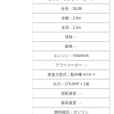
全長：26.0ft
全幅：2.5m
全深：1.2m
登録：-
船検：-
エンジン：YAMAHA
アワーメーター：-
推進力形式：船外機 4ｽﾄﾛｰｸ
出力：175.0HP × 1基
巡航速度：-
最高速度：-
燃料種別：ガソリン