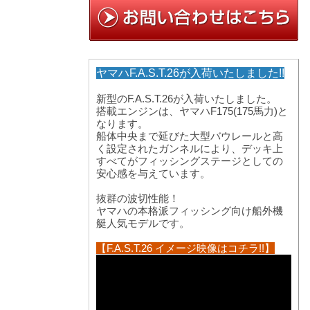
ヤマハF.A.S.T.26が入荷いたしました!!
新型のF.A.S.T.26が入荷いたしました。
搭載エンジンは、ヤマハF175(175馬力)と
なります。
船体中央まで延びた大型バウレールと高
く設定されたガンネルにより、デッキ上
すべてがフィッシングステージとしての
安心感を与えています。
抜群の波切性能！
ヤマハの本格派フィッシング向け船外機
艇人気モデルです。
【F.A.S.T.26 イメージ映像はコチラ!!】