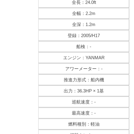
全長：24.0ft
全幅：2.2m
全深：1.2m
登録：2005/H17
船検：-
エンジン：YANMAR
アワーメーター：-
推進力形式：船内機
出力：36.3HP × 1基
巡航速度：-
最高速度：-
燃料種別：軽油