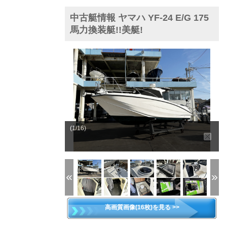
中古艇情報 ヤマハ YF-24 E/G 175
馬力換装艇!!美艇!
(1/16)
高画質画像(16枚)を見る >>