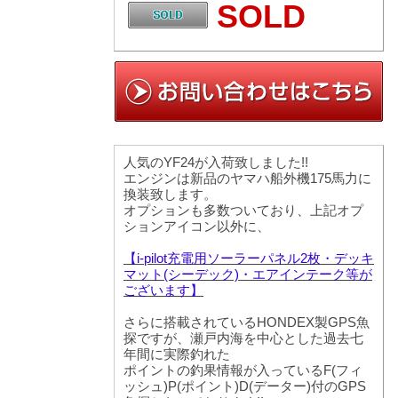
SOLD
人気のYF24が入荷致しました!!
エンジンは新品のヤマハ船外機175馬力に
換装致します。
オプションも多数ついており、上記オプ
ションアイコン以外に、
【i-pilot充電用ソーラーパネル2枚・デッキ
マット(シーデック)・エアインテーク等が
ございます】
さらに搭載されているHONDEX製GPS魚
探ですが、瀬戸内海を中心とした過去七
年間に実際釣れた
ポイントの釣果情報が入っているF(フィ
ッシュ)P(ポイント)D(データー)付のGPS