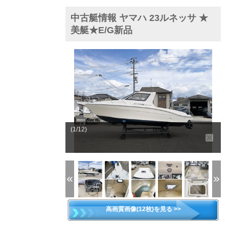
中古艇情報 ヤマハ 23ルネッサ ★
美艇★E/G新品
(1/12)
高画質画像(12枚)を見る >>