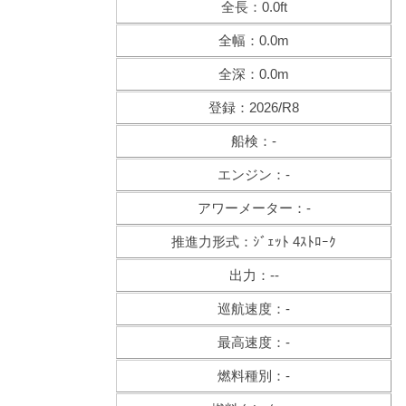
全長：0.0ft
全幅：0.0m
全深：0.0m
登録：2026/R8
船検：-
エンジン：-
アワーメーター：-
推進力形式：ｼﾞｪｯﾄ 4ｽﾄﾛｰｸ
出力：--
巡航速度：-
最高速度：-
燃料種別：-