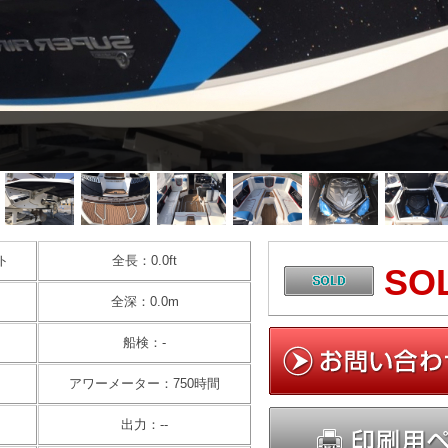
ト
全長：0.0ft
SO
全深：0.0m
船検：-
アワーメーター：750時間
出力：--