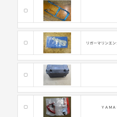
リガーマリンエン
ＹＡＭＡ