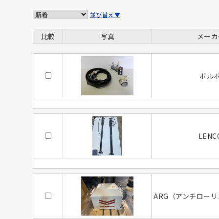
並び替え▼
比較
写真
メーカ
ボル
LENC
ARG（アンチロー