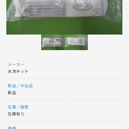
メーカー
水洗キット
新品／中古品
新品
在庫／取寄
在庫有り
価格