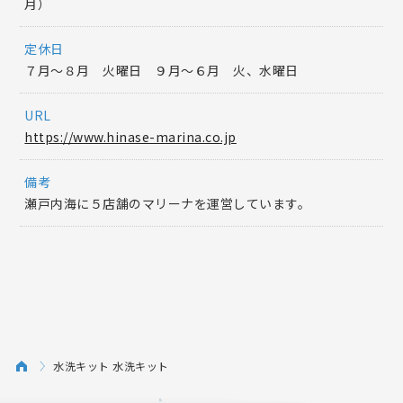
月）
定休日
７月～８月 火曜日 ９月〜６月 火、水曜日
URL
https://www.hinase-marina.co.jp
備考
瀬戸内海に５店舗のマリーナを運営しています。
水洗キット 水洗キット