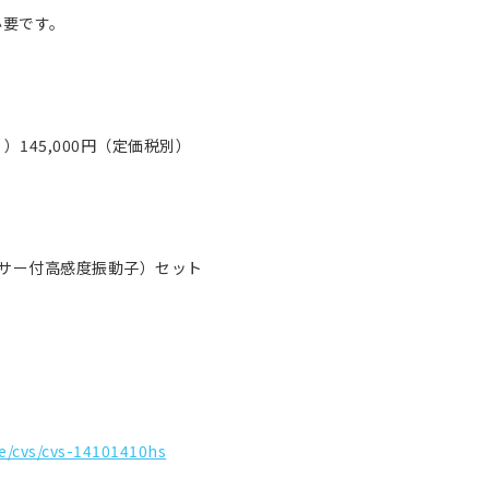
必要です。
））145,000円（定価税別）
。
温センサー付高感度振動子）セット
ne/cvs/cvs-14101410hs