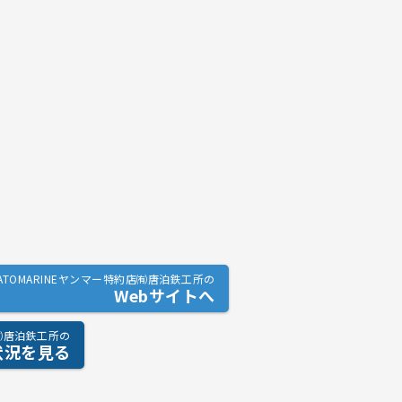
RATOMARINEヤンマー特約店㈲唐泊鉄工所の
Webサイトへ
店㈲唐泊鉄工所の
状況を見る