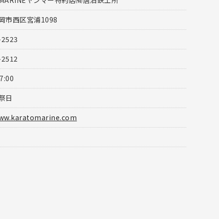
OMARINEヤンマー特約店㈲唐泊鉄工所
岡市西区宮浦1098
-2523
-2512
7:00
祭日
www.karatomarine.com