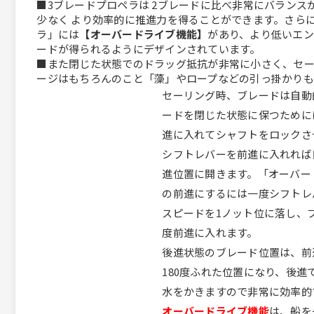
■3ブレードプロペラは 2ブレードに比べ非常にバランス
少なく より効率的に推進力を得ることができます。さら
ラ」には
【オーバードライブ機能】
があり、
より低いエン
ード
が得られるようにデザインされています。
■また閉じた状態でのドラッグ抵抗が非常に小さく、セ
ージはもちろんのこと「藻」やロープなどの引っ掛かりも
セーリング時
セーリング時、ブレードは自動
ードを閉じた状態に保つために
進に入れてシャフトをロックさ
前進時
シフトレバーを前進に入れれば
進位置に開きます。「オーバー
の前進にするには一度シフトレ
スピードを1ノット位に落し、
度前進に入れます。
後進時
後進状態のブレード位置は、前
180度ふれた位置になり、後進
水をかきますので非常に効率的
前進オーバードライブ
オーバードライブ機能
は、船を