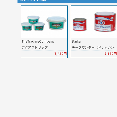
TheTradingCompany
Barka
アクアストリップ
チークワンダー（ドレッシン
7,430円
7,130円