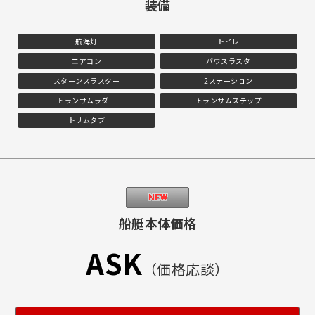
装備
航海灯
トイレ
エアコン
バウスラスタ
スターンスラスター
2ステーション
トランサムラダー
トランサムステップ
トリムタブ
船艇本体価格
ASK
（価格応談）