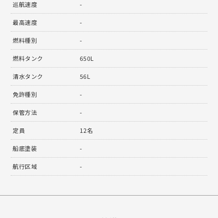
巡航速度
-
最高速度
-
燃料種別
-
燃料タンク
650L
清水タンク
56L
免許種別
-
保管方法
-
定員
12名
船底塗装
-
航行区域
-