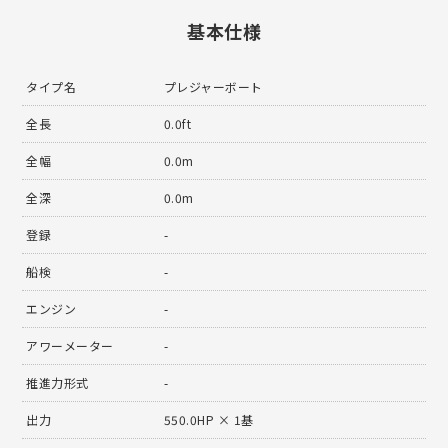
基本仕様
タイプ名
プレジャーボート
全長
0.0ft
全幅
0.0m
全深
0.0m
登録
-
船検
-
エンジン
-
アワーメーター
-
推進力形式
-
出力
550.0HP × 1基